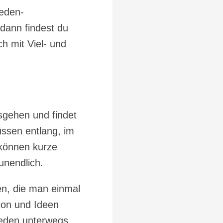
weden-
 dann findest du
ch mit Viel- und
sgehen und findet
üssen entlang, im
 können kurze
unendlich.
n, die man einmal
ion und Ideen
weden unterwegs