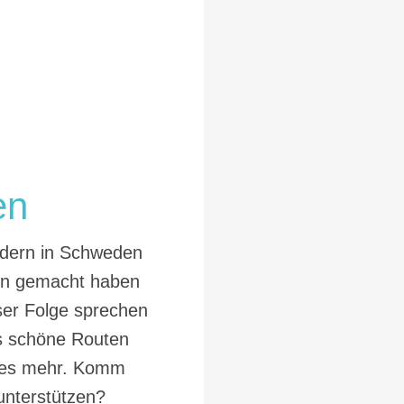
en
ndern in Schweden
en gemacht haben
ser Folge sprechen
s schöne Routen
eles mehr. Komm
unterstützen?