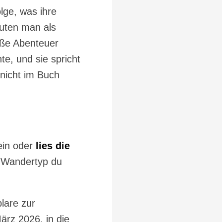
lge, was ihre
outen man als
roße Abenteuer
e, und sie spricht
nicht im Buch
ein oder
lies die
r Wandertyp du
lare zur
ärz 2026, in die