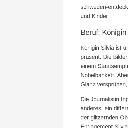
schweden-entdecke
und Kinder
Beruf: Königin
Königin Silvia ist 
präsent. Die Bilder
einem Staatsempfa
Nobelbankett. Aber
Glanz versprühen, 
Die Journalistin In
anderes, ein differ
der glitzernden Ob
Engagement Silvias