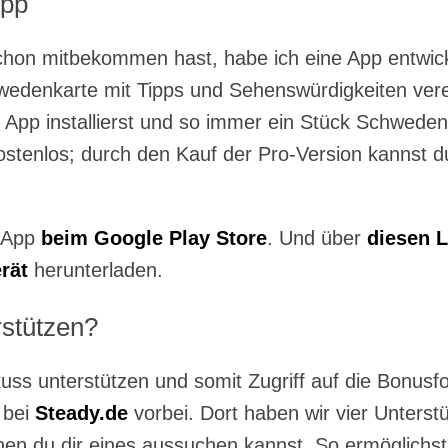
App
schon mitbekommen hast, habe ich eine App entwick
wedenkarte mit Tipps und Sehenswürdigkeiten verei
e App installierst und so immer ein Stück Schweden
kostenlos; durch den Kauf der Pro-Version kannst 
e App
beim Google Play Store
. Und über
diesen L
rät
herunterladen.
rstützen?
uss unterstützen und somit Zugriff auf die Bonu
 bei
Steady.de
vorbei. Dort haben wir vier Unterst
en du dir eines aussuchen kannst. So ermöglichst