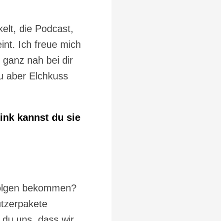
elt, die Podcast,
nt. Ich freue mich
 ganz nah bei dir
du aber Elchkuss
ink kannst du sie
sfolgen bekommen?
ützerpakete
 du uns, dass wir