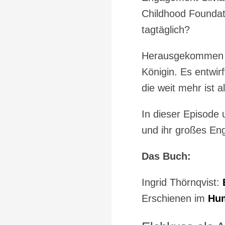
Childhood Foundati
tagtäglich?
Herausgekommen is
Königin. Es entwir
die weit mehr ist 
In dieser Episode u
und ihr großes En
Das Buch:
Ingrid Thörnqvist:
Erschienen im
Hum