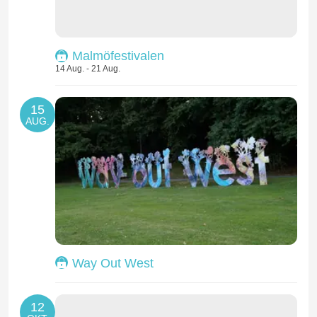
Malmöfestivalen
14 Aug. - 21 Aug.
15
AUG.
Way Out West
12